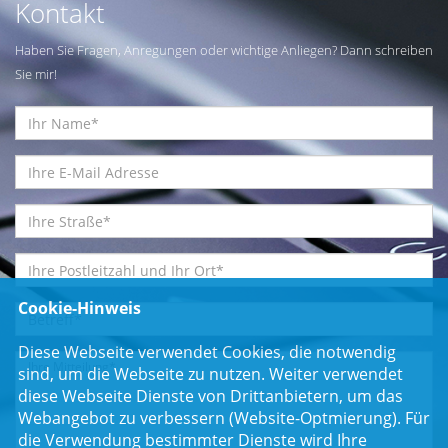
Kontakt
Haben Sie Fragen, Anregungen oder wichtige Anliegen? Dann schreiben
Sie mir!
Cookie-Hinweis
Diese Webseite verwendet Cookies, die notwendig
sind, um die Webseite zu nutzen. Weiter verwendet
diese Webseite Dienste von Drittanbietern, um das
Webangebot zu verbessern (Website-Optmierung). Für
die Verwendung bestimmter Dienste wird Ihre