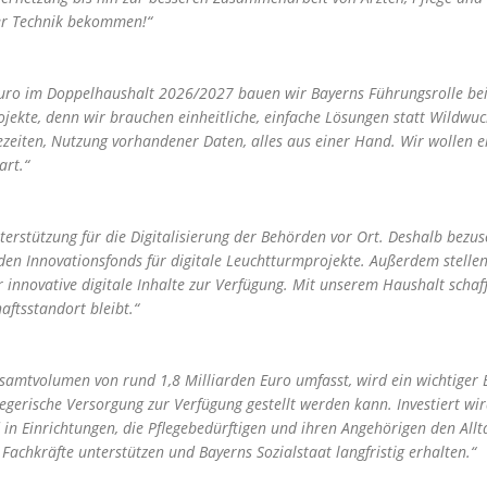
der Technik bekommen!“
Euro im Doppelhaushalt 2026/2027 bauen wir Bayerns Führungsrolle bei
kte, denn wir brauchen einheitliche, einfache Lösungen statt Wildwuchs 
zeiten, Nutzung vorhandener Daten, alles aus einer Hand. Wir wollen ein
art.“
erstützung für die Digitalisierung der Behörden vor Ort. Deshalb bezus
 den Innovationsfonds für digitale Leuchtturmprojekte. Außerdem stell
 innovative digitale Inhalte zur Verfügung. Mit unserem Haushalt scha
haftsstandort bleibt.“
amtvolumen von rund 1,8 Milliarden Euro umfasst, wird ein wichtiger B
egerische Versorgung zur Verfügung gestellt werden kann. Investiert wird
d in Einrichtungen, die Pflegebedürftigen und ihren Angehörigen den Allt
achkräfte unterstützen und Bayerns Sozialstaat langfristig erhalten.“