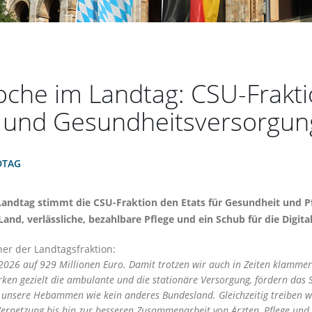
che im Landtag: CSU-Fraktio
g und Gesundheitsversorgun
DTAG
ndtag stimmt die CSU-Fraktion den Etats für Gesundheit und Pfl
nd, verlässliche, bezahlbare Pflege und ein Schub für die Digital
er der Landtagsfraktion:
 2026 auf 929 Millionen Euro. Damit trotzen wir auch in Zeiten klamm
rken gezielt die ambulante und die stationäre Versorgung, fördern das
 unsere Hebammen wie kein anderes Bundesland. Gleichzeitig treiben wi
ernetzung bis hin zur besseren Zusammenarbeit von Ärzten, Pflege und K