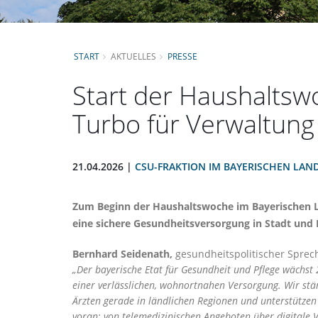
START
AKTUELLES
PRESSE
Start der Haushaltswo
Turbo für Verwaltun
21.04.2026 |
CSU-FRAKTION IM BAYERISCHEN LAN
Zum Beginn der Haushaltswoche im Bayerischen La
eine sichere Gesundheitsversorgung in Stadt und La
Bernhard Seidenath,
gesundheitspolitischer Sprech
Der bayerische Etat für Gesundheit und Pflege wächst
einer verlässlichen, wohnortnahen Versorgung. Wir stä
Ärzten gerade in ländlichen Regionen und unterstützen
voran: von telemedizinischen Angeboten über digitale V