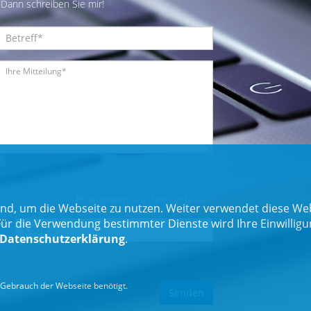
Dann schreiben Sie mir!
Bitte geben Sie den Code ein:
nd, um die Webseite zu nutzen. Weiter verwendet diese Web
 die Verwendung bestimmter Dienste wird Ihre Einwilligung 
Datenschutzerklärung
.
Gebrauch der Webseite benötigt.