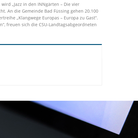
 wird „Jazz in den INNgärten – Die vier
acht. An die Gemeinde Bad Füssing gehen 20.100
zertreihe „Klangwege Europas – Europa zu Gast“.
den“, freuen sich die CSU-Landtagsabgeordneten