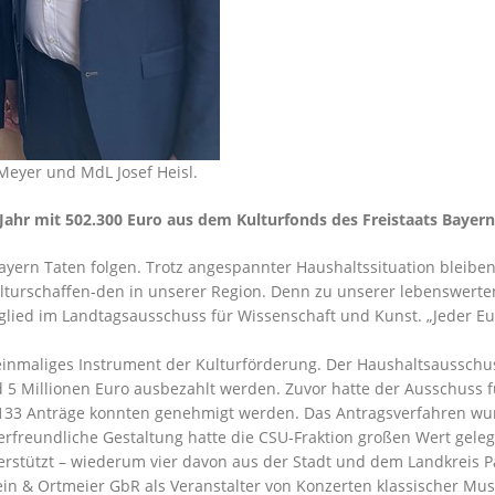
 Meyer und MdL Josef Heisl.
ahr mit 502.300 Euro aus dem Kulturfonds des Freistaats Bayern
ern Taten folgen. Trotz angespannter Haushaltssituation bleiben
 Kulturschaffen-den in unserer Region. Denn zu unserer lebenswert
tglied im Landtagsausschuss für Wissenschaft und Kunst. „Jeder Eu
 einmaliges Instrument der Kulturförderung. Der Haushaltsausschus
d 5 Millionen Euro ausbezahlt werden. Zuvor hatte der Ausschuss f
133 Anträge konnten genehmigt werden. Das Antragsverfahren wurde
zerfreundliche Gestaltung hatte die CSU-Fraktion großen Wert geleg
erstützt – wiederum vier davon aus der Stadt und dem Landkreis
n & Ortmeier GbR als Veranstalter von Konzerten klassischer Mus