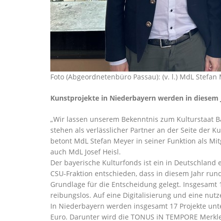
Foto (Abgeordnetenbüro Passau): (v. l.) MdL Stefan
Kunstprojekte in Niederbayern werden in diesem J
Wir lassen unserem Bekenntnis zum Kulturstaat Bay
stehen als verlässlicher Partner an der Seite der
betont MdL Stefan Meyer in seiner Funktion als Mi
auch MdL Josef Heisl.
Der bayerische Kulturfonds ist ein in Deutschland
CSU-Fraktion entschieden, dass in diesem Jahr run
Grundlage für die Entscheidung gelegt. Insgesamt 
reibungslos. Auf eine Digitalisierung und eine nut
In Niederbayern werden insgesamt 17 Projekte unt
Euro. Darunter wird die TONUS iN TEMPORE Merklei