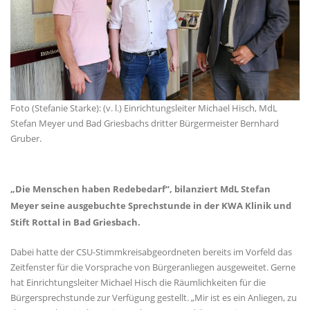
Foto (Stefanie Starke): (v. l.) Einrichtungsleiter Michael Hisch, MdL
Stefan Meyer und Bad Griesbachs dritter Bürgermeister Bernhard
Gruber.
Die Menschen haben Redebedarf“, bilanziert MdL Stefan
Meyer seine ausgebuchte Sprechstunde in der KWA Klinik und
Stift Rottal in Bad Griesbach.
Dabei hatte der CSU-Stimmkreisabgeordneten bereits im Vorfeld das
Zeitfenster für die Vorsprache von Bürgeranliegen ausgeweitet. Gerne
hat Einrichtungsleiter Michael Hisch die Räumlichkeiten für die
Bürgersprechstunde zur Verfügung gestellt. „Mir ist es ein Anliegen, zu