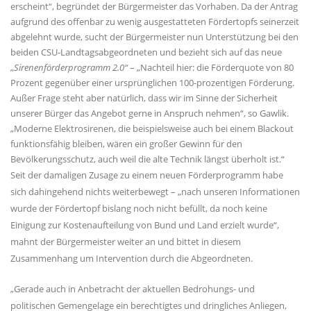
erscheint“, begründet der Bürgermeister das Vorhaben. Da der Antrag
aufgrund des offenbar zu wenig ausgestatteten Fördertopfs seinerzeit
abgelehnt wurde, sucht der Bürgermeister nun Unterstützung bei den
beiden CSU-Landtagsabgeordneten und bezieht sich auf das neue
Sirenenförderprogramm 2.0“
– „Nachteil hier: die Förderquote von 80
Prozent gegenüber einer ursprünglichen 100-prozentigen Förderung.
Außer Frage steht aber natürlich, dass wir im Sinne der Sicherheit
unserer Bürger das Angebot gerne in Anspruch nehmen“, so Gawlik.
Moderne Elektrosirenen, die beispielsweise auch bei einem Blackout
funktionsfähig bleiben, wären ein großer Gewinn für den
Bevölkerungsschutz, auch weil die alte Technik längst überholt ist.“
Seit der damaligen Zusage zu einem neuen Förderprogramm habe
sich dahingehend nichts weiterbewegt – „nach unseren Informationen
wurde der Fördertopf bislang noch nicht befüllt, da noch keine
Einigung zur Kostenaufteilung von Bund und Land erzielt wurde“,
mahnt der Bürgermeister weiter an und bittet in diesem
Zusammenhang um Intervention durch die Abgeordneten.
Gerade auch in Anbetracht der aktuellen Bedrohungs- und
politischen Gemengelage ein berechtigtes und dringliches Anliegen,