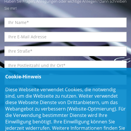
Haben Sie Fragen, Anregungen oder wichtige Anliegen? Dann schreiben
Sie mir!
Cookie-Hinweis
Diese Webseite verwendet Cookies, die notwendig
sind, um die Webseite zu nutzen. Weiter verwendet
diese Webseite Dienste von Drittanbietern, um das
Webangebot zu verbessern (Website-Optmierung). Für
die Verwendung bestimmter Dienste wird Ihre
Einwilligung benötigt. Ihre Einwilligung können Sie
jederzeit widerrufen. Weitere Informationen finden Sie