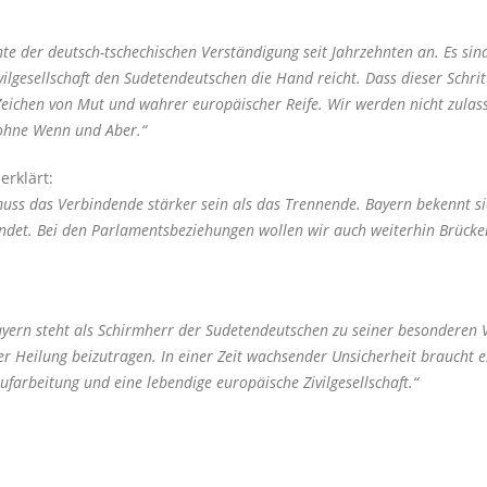
nte der deutsch-tschechischen Verständigung seit Jahrzehnten an. Es si
ilgesellschaft den Sudetendeutschen die Hand reicht. Dass dieser Schri
Zeichen von Mut und wahrer europäischer Reife. Wir werden nicht zulass
 ohne Wenn und Aber.“
p
erklärt:
s das Verbindende stärker sein als das Trennende. Bayern bekennt sich
bindet. Bei den Parlamentsbeziehungen wollen wir auch weiterhin Brück
Bayern steht als Schirmherr der Sudetendeutschen zu seiner besondere
er Heilung beizutragen. In einer Zeit wachsender Unsicherheit braucht 
ufarbeitung und eine lebendige europäische Zivilgesellschaft.“