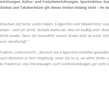
nrichtungen, Kultur- und Freizeiteinrichtungen, Sportstätten, G
E-Shishas und Tabakerhitzer gilt dieses Verbot bislang nicht – 
itsschutz darf keine Lücken haben. E-Zigaretten und Tabakerhitzer sind 
etzen – auch für Dritte. Deshalb wollen wir, dass sie künftig unter dies
dliche senden. Denn: Die Gesundheit unserer Kinder steht an erster Stel
erer Gesellschaft.“
raktion, unterstreicht:
Aerosole aus E-Zigaretten enthalten gesundhe
 auch Menschen in ihrer Umgebung. Unser Ziel ist es, vor allem Kinder u
 die Prävention, also Erkrankungen, auch Suchterkrankungen, gar nicht er