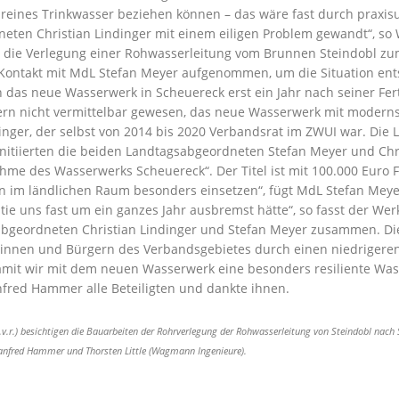
eines Trinkwasser beziehen können – das wäre fast durch praxisu
n Christian Lindinger mit einem eiligen Problem gewandt“, so We
r die Verlegung einer Rohwasserleitung vom Brunnen Steindobl z
Kontakt mit MdL Stefan Meyer aufgenommen, um die Situation ent
an das neue Wasserwerk in Scheuereck erst ein Jahr nach seiner Fe
rn nicht vermittelbar gewesen, das neue Wasserwerk mit modernst
dinger, der selbst von 2014 bis 2020 Verbandsrat im ZWUI war. D
itiierten die beiden Landtagsabgeordneten Stefan Meyer und Chris
hme des Wasserwerks Scheuereck“. Der Titel ist mit 100.000 Euro 
hen im ländlichen Raum besonders einsetzen“, fügt MdL Stefan Meye
ie uns fast um ein ganzes Jahr ausbremst hätte“, so fasst der Wer
sabgeordneten Christian Lindinger und Stefan Meyer zusammen. D
rinnen und Bürgern des Verbandsgebietes durch einen niedrigeren
t wir mit dem neuen Wasserwerk eine besonders resiliente Wasser
fred Hammer alle Beteiligten und dankte ihnen.
3.v.r.) besichtigen die Bauarbeiten der Rohrverlegung der Rohwasserleitung von Steindobl nach S
anfred Hammer und Thorsten Little (Wagmann Ingenieure).