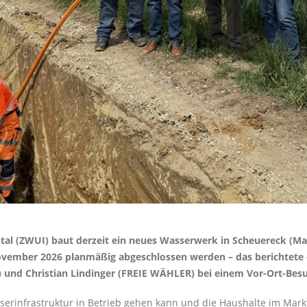
 (ZWUI) baut derzeit ein neues Wasserwerk in Scheuereck (Markt
November 2026 planmäßig abgeschlossen werden – das berichtete
und Christian Lindinger (FREIE WÄHLER) bei einem Vor-Ort-Besu
rinfrastruktur in Betrieb gehen kann und die Haushalte im Marktg