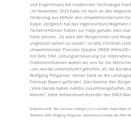
und Engertsham) mit modernster Technologie hochr
Im November 2025 habe ich mich an den Abgeordnete
Förderung aus Mitteln des Umweltministeriums fü
Kippe. Zeitgleich hat das Ingenieurbüro Wagmann 
Förderrichtlinien hätten zur Folge gehabt, dass m
hätte können. „Es wäre den Bürgerinnen und Bürge
ungenutzt stehen zu lassen“, so MdL Christian Lin
Umweltminister Thorsten Glauber (FREIE WÄHLER) in
mit dem Titel „Leitungserneuerung zur Inbetriebna
Fraktionsinitiativen wollen wir uns für die Mensc
Uns wurde unkompliziert geholfen, als die Bürokrat
Wolfgang Plinganser, seinen Dank an die Landtag
Freistaat Bayern gefördert. Dies komme den Bürge
Viele Hände haben nahtlos zusammengeholfen, dami
können“, lobte Verbandsvorsitzender des ZWUI Man
Bildunterschrift: MdL Christian Lindinger (3.v.l.) und MdL Stefan Meyer (
Werkleiter ZWUI Wolfgang Plinganser, Verbandsvorsitzender des ZWUI M