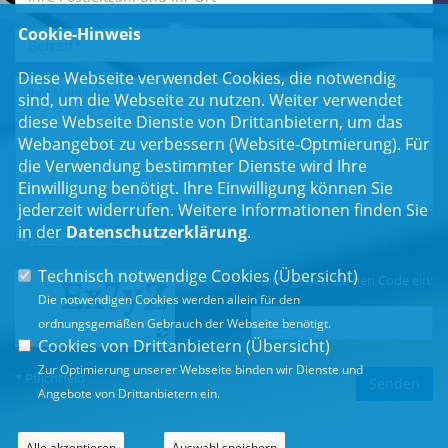
Cookie-Hinweis
Diese Webseite verwendet Cookies, die notwendig
sind, um die Webseite zu nutzen. Weiter verwendet
diese Webseite Dienste von Drittanbietern, um das
Webangebot zu verbessern (Website-Optmierung). Für
die Verwendung bestimmter Dienste wird Ihre
Einwilligung benötigt. Ihre Einwilligung können Sie
jederzeit widerrufen. Weitere Informationen finden Sie
in der
Datenschutzerklärung
.
Einwilligungserklärung
*
Technisch notwendige Cookies (
Übersicht
)
Bitte geben Sie den Code ein:
Die notwendigen Cookies werden allein für den
ordnungsgemäßen Gebrauch der Webseite benötigt.
Cookies von Drittanbietern (
Übersicht
)
Zur Optimierung unserer Webseite binden wir Dienste und
* Pflichtfeld
Angebote von Drittanbietern ein.
Alle akzeptieren
Auswahl speichern