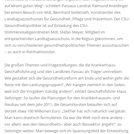
auf einem guten Weg“, schildert Passaus Landrat Raimund Kneidinger
bei einem Besuch von MdL Bernhard Seidenath, Vorsitzender des
Landtagsausschusses für Gesundheit, Pflege und Prävention. Der CSU-
Gesundheitspolitiker ist auf Einladung des CSU-
Stimmkreisabgeordneten MdL Stefan Meyer, Mitglied im
entsprechenden Landtagsausschuss, in die Region gekommen, um
sich zu verschiedenen gesundheitspolitischen Themen auszutauschen
– so auch in Rotthalmünster.
Die großen Themen und Fragestellungen, die die Krankenhaus-
Geschäftsführung und den Landkreis Passau als Träger umtreiben:
Wie gestaltet sich die Gesundheitsreform am Ende und wohin geht die
Reise mit den Leistungsgruppen? „Wir hängen ziemlich in den Seilen,
weil sich die Vorgaben ständig ändern“, erklärt Geschäftsführer Klaus
Seitzinger. So laufen die Planungen für den Krankenhausum- und
Neubau seit dem Jahr 2011, die Gesamtkosten belaufen sich auf
derzeit etwa 100 Millionen Euro. „Seither hat sich natürlich viel getan.
Man kann drastisch formulieren: Da war die Welt noch eine andere –
vor allem, was den Gesundheits-, aber auch Bausektor angeht“, so
Seitzinger weiter. Man bewege sich im Spannungsfeld der Entwicklung