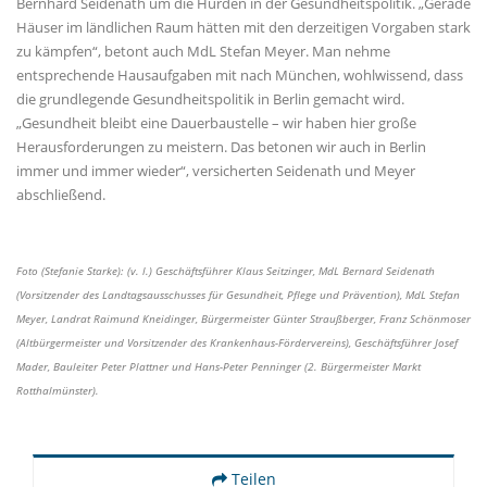
Bernhard Seidenath um die Hürden in der Gesundheitspolitik. „Gerade
Häuser im ländlichen Raum hätten mit den derzeitigen Vorgaben stark
zu kämpfen“, betont auch MdL Stefan Meyer. Man nehme
entsprechende Hausaufgaben mit nach München, wohlwissend, dass
die grundlegende Gesundheitspolitik in Berlin gemacht wird.
Gesundheit bleibt eine Dauerbaustelle – wir haben hier große
Herausforderungen zu meistern. Das betonen wir auch in Berlin
immer und immer wieder“, versicherten Seidenath und Meyer
abschließend.
Foto (Stefanie Starke): (v. l.) Geschäftsführer Klaus Seitzinger, MdL Bernard Seidenath
(Vorsitzender des Landtagsausschusses für Gesundheit, Pflege und Prävention), MdL Stefan
Meyer, Landrat Raimund Kneidinger, Bürgermeister Günter Straußberger, Franz Schönmoser
(Altbürgermeister und Vorsitzender des Krankenhaus-Fördervereins), Geschäftsführer Josef
Mader, Bauleiter Peter Plattner und Hans-Peter Penninger (2. Bürgermeister Markt
Rotthalmünster).
Teilen