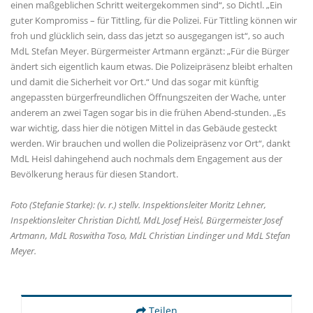
einen maßgeblichen Schritt weitergekommen sind“, so Dichtl. „Ein
guter Kompromiss – für Tittling, für die Polizei. Für Tittling können wir
froh und glücklich sein, dass das jetzt so ausgegangen ist“, so auch
MdL Stefan Meyer. Bürgermeister Artmann ergänzt: „Für die Bürger
ändert sich eigentlich kaum etwas. Die Polizeipräsenz bleibt erhalten
und damit die Sicherheit vor Ort.“ Und das sogar mit künftig
angepassten bürgerfreundlichen Öffnungszeiten der Wache, unter
anderem an zwei Tagen sogar bis in die frühen Abend-stunden. „Es
war wichtig, dass hier die nötigen Mittel in das Gebäude gesteckt
werden. Wir brauchen und wollen die Polizeipräsenz vor Ort“, dankt
MdL Heisl dahingehend auch nochmals dem Engagement aus der
Bevölkerung heraus für diesen Standort.
Foto (Stefanie Starke): (v. r.) stellv. Inspektionsleiter Moritz Lehner,
Inspektionsleiter Christian Dichtl, MdL Josef Heisl, Bürgermeister Josef
Artmann, MdL Roswitha Toso, MdL Christian Lindinger und MdL Stefan
Meyer.
Teilen