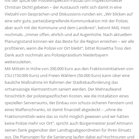
mit der Spitze der Polizeiinspektion Passau um Inspektionsleiter
Christian Dichtl gebeten – der Austausch reiht sich damit in eine
Vielzahl von Gesprächen und Diskussions-runden ein. „Wir blicken auf
eine sehr gute, parteiübergreifende Kommunikation mit der Polizei,
aber auch mit der Kommune und dem Landkreis“, betont MdL Heisl
nochmals. „Immer offen, ehrlich und auf Augenhöhe. Nach aktuellem
Planungsstand können wir das Beste für die Region erreichen – wir alle
profitieren, wenn die Polizei vor Ort bleibt“, bittet Roswitha Toso den
Dank auch nochmals ans Polizeipräsidium Niederbayern
weiterzuleiten.
Mit Mitteln in Höhe von 200.000 Euro aus den Fraktionsinitiativen von
CSU (150.000 Euro) und Freien Wählern (50.000 Euro) kann über eine
bauliche Maßnahme im Rahmen der Städtebauförderung das
ortsansässige Alarmzentrum saniert werden. Der Mehraufwand
hinsichtlich der polizeispezifischen Kosten, wie die Installation eines
speziellen Serverraums, der Einbau von schuss-sicheren Fenstern und
eines Waffenschranks, ist damit finanziell abgedeckt – „ohne die
Fraktionsmitteln wäre das so nicht möglich gewesen und wir hätten
keine Polizei mehr vor Ort“, spricht auch Bürgermeister Josef Artmann
seinen Dank gegenüber den Landtagsabgeordneten für ihren Einsatz
aus. Die Planungen für die Sanierung laufen dabei auf Hochtouren und