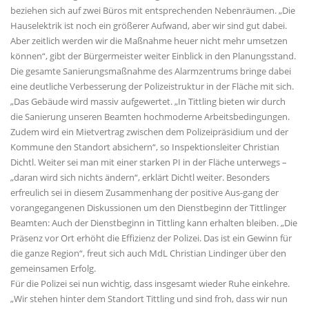
beziehen sich auf zwei Büros mit entsprechenden Nebenräumen. „Die
Hauselektrik ist noch ein größerer Aufwand, aber wir sind gut dabei.
Aber zeitlich werden wir die Maßnahme heuer nicht mehr umsetzen
können“, gibt der Bürgermeister weiter Einblick in den Planungsstand.
Die gesamte Sanierungsmaßnahme des Alarmzentrums bringe dabei
eine deutliche Verbesserung der Polizeistruktur in der Fläche mit sich.
Das Gebäude wird massiv aufgewertet. „In Tittling bieten wir durch
die Sanierung unseren Beamten hochmoderne Arbeitsbedingungen.
Zudem wird ein Mietvertrag zwischen dem Polizeipräsidium und der
Kommune den Standort absichern“, so Inspektionsleiter Christian
Dichtl. Weiter sei man mit einer starken PI in der Fläche unterwegs –
daran wird sich nichts ändern“, erklärt Dichtl weiter. Besonders
erfreulich sei in diesem Zusammenhang der positive Aus-gang der
vorangegangenen Diskussionen um den Dienstbeginn der Tittlinger
Beamten: Auch der Dienstbeginn in Tittling kann erhalten bleiben. „Die
Präsenz vor Ort erhöht die Effizienz der Polizei. Das ist ein Gewinn für
die ganze Region“, freut sich auch MdL Christian Lindinger über den
gemeinsamen Erfolg.
Für die Polizei sei nun wichtig, dass insgesamt wieder Ruhe einkehre.
Wir stehen hinter dem Standort Tittling und sind froh, dass wir nun