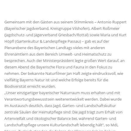
Gemeinsam mit den Gästen aus seinem Stimmkreis – Antonio Ruppert
(Bayerischer Jagdverband, Kreisgruppe Vilshofen), Albert Roßmeier
(Jagdschutz- und Jägerverband Griesbach/Rottal) sowie Maria und Kurt
Höpfl (Gartenkultur & Landespflege Passau) – gab es auf der
Plenarebene des Bayerischen Landtags vieles mit anderen
Ehrenämtlern aus dem Bereich Umwelt- und Heimatschutz zu
besprechen. Auch der Ministerpräsident legte großen Wert darauf, an
diesem Abend die Bayerische Flora und Fauna in den Fokus zu
nehmen. Der bekannte Naturfilmer Jan Haft zeigte eindrucksvoll, wie
vielfältig Bayerns Natur ist und welche Erfolge bereits für die
Biodiversität erreicht wurden.
Unser einzigartiger bayerischer Naturraum muss erhalten und mit
Verantwortungsbewusstsein weiterentwickelt werden. Dabei wurde
im Austausch deutlich, dass Jagd, Garten- und Landschaftskultur
zentrale Säulen der Heimatpflege sind: Die Jagd trägt zum Erhalt von
Artenvielfalt und ökologischer Balance bei, während Garten- und
Landschaftspflege unsere Kulturlandschaft lebendig hält“, so MdL