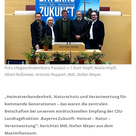
Foto (Abgeordnetenbüro Passau): v. l. Kurt Höpfl, Maria Höpfl,
Albert Roßmeier, Antonio Ruppert, MdL Stefan Meyer.
Heimatverbundenheit, Naturschutz und Verantwortung für
kommende Generationen – das waren die zentralen
Botschaften bei unserem eindrucksvollen Empfang der CSU-
Landtagsfraktion ‚Bayerns Zukunft: Heimat – Natur –
Verantwortung‘“, berichtet MdL Stefan Meyer aus dem
Maximilianeum.