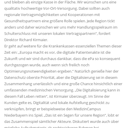
und bleiben als einzige Kasse in der Fläche. Wir wünschen uns eine
qualitativ hochwertige Vor-Ort-Versorgung. Dabei sollten auch
regionale Vertragsmöglichkeiten und Kooperationen mit
Gesundheitspartnern eine größere Rolle spielen. Jede Region tickt
anders und daher wünschen wir uns mehr Handlungsspielraum im
Schulterschluss mit unseren lokalen Vertragspartnern“, fordert
Direktor Richard Kirmaier.
Er geht auf weitere für die Krankenkassen essenziellen Themen dieser
Zeit ein: „Europa macht es vor, die digitale Patientenakte ist die
Zukunft und wir sind durchaus dankbar, dass die ePa so konsequent
durchgezogen wurde, auch wenn sich freilich noch
Optimierungsnotwendigkeiten ergeben.“ Natürlich genieße hier der
Datenschutz oberste Priorität, aber die Digitalisierung sei in diesem
Zusammenhang unerlässlich und eine große Chance hinsichtlich einer
umfassenden medizinischen Versorgung. „Die Digitalisierung kann in
diesem Fall Leben retten“, ist Kirmaier überzeugt. Im Sinne der
Kunden gelte es, Digitalität und lokale Aufstellung geschickt zu
verknüpfen, bringt er beispielsweise den MedizinCampus
Niederbayern ins Spiel. „Das ist ein Segen für unsere Region“, lobt er
das Zusammenspiel sämtlicher Akteure. Diskutiert wurde auch über
mögliche Aufnahmetests als rechtssicheren Rahmen bei