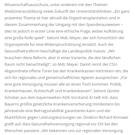
Wissenschaftsausschuss, unter anderem mit den Themen
Medizinerausbildung sowie Zukunft der Universitätskliniken. „Ein ganz
präsentes Thema ist hier aktuell die Organtransplantation und in
diesem Zusammenhang der Umgang mit den Spenderausweisen –
dies ist jedoch in erster Linie eine ethische Frage, wobei Aufklärung
eine große Rolle spielt“, betont MdL Meyer, der sich hinsichtlich der
Organspende für eine Widerspruchslösung einsetzt. Auch die
Gesundheitsreform beschäftige die Landespolitik massiv. „Wir
brauchen diese Reform, aber in einer Variante, die den ländlichen
Raum nicht benachteiligt“, so MdL Meyer. Damit rennt der CSU-
Abgeordnete offene Türen bei den Krankenkassen-Vertretern ein, die
sich für regionales und gemeinschaftliches Agieren aussprechen. „Für
eine gute Versorgung müssen alle an einen Tisch kommen: Politik,
Krankenhäuser, Ärzteschaft und Krankenkassen“, betont Günter
Schober aus dem bayernweiten AOK-Vorstand. Er teilt mit, dass
Bayerns größte gesetzliche Krankenversicherung mindestens bis
Jahresende eine Beitragsstabilität garantieren kann und der
Marktführer gegen Leistungskürzungen sei. Direktor Richard Kirmaier
greift auf, dass Gesundheitsversorgung regional vor Ort bei den
Menschen passiere. „Wir bekennen uns zur regionalen Versorgung