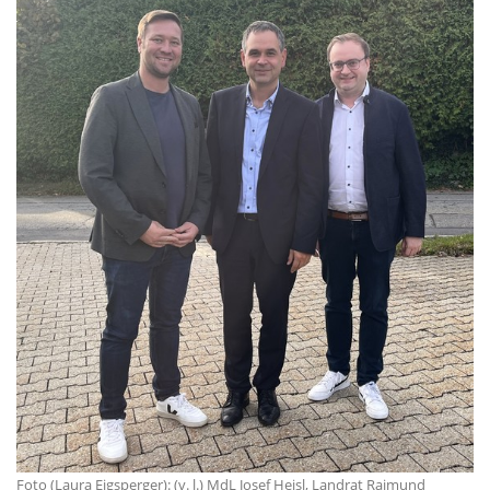
Foto (Laura Eigsperger): (v. l.) MdL Josef Heisl, Landrat Raimund