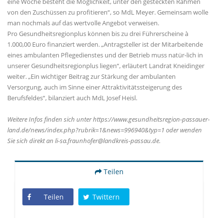
eine Woche besteht die Möglichkeit, unter den gesteckten Rahmen
von den Zuschüssen zu profitieren“, so MdL Meyer. Gemeinsam wolle
man nochmals auf das wertvolle Angebot verweisen.
Pro Gesundheitsregionplus können bis zu drei Führerscheine à
1.000,00 Euro finanziert werden. „Antragsteller ist der Mitarbeitende
eines ambulanten Pflegedienstes und der Betrieb muss natür-lich in
unserer Gesundheitsregionplus liegen“, erläutert Landrat Kneidinger
weiter. „Ein wichtiger Beitrag zur Stärkung der ambulanten
Versorgung, auch im Sinne einer Attraktivitätssteigerung des
Berufsfeldes“, bilanziert auch MdL Josef Heisl.
Weitere Infos finden sich unter https://www.gesundheitsregion-passauer-
land.de/news/index.php?rubrik=1&news=996940&typ=1 oder wenden
Sie sich direkt an li-sa.fraunhofer@landkreis-passau.de.
Teilen
Teilen
Twittern